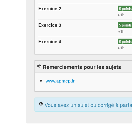
Exercice 2
5 points
≈1h
Exercice 3
5 points
≈1h
Exercice 4
5 points
≈1h
Remerciements pour les sujets
www.apmep.fr
Vous avez un sujet ou corrigé à part