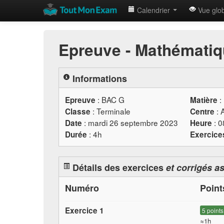
Calendrier
Vue glo
Epreuve - Mathémati
Informations
:
BAC
G
:
Epreuve
Matière
: Terminale
: 
Classe
Centre
: mardi 26 septembre 2023
: 
Date
Heure
: 4h
Durée
Exercice
Détails des exercices
et corrigés a
Numéro
Poin
Exercice 1
5 points
≈1h