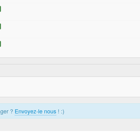
ager ?
Envoyez-le nous
! :)