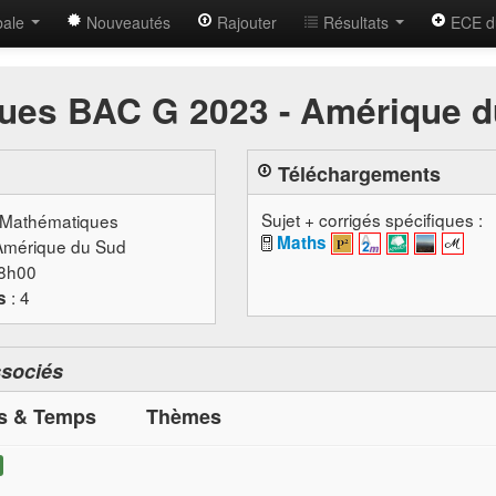
bale
Nouveautés
Rajouter
Résultats
ECE d
ques BAC G 2023 - Amérique 
Téléchargements
Sujet + corrigés spécifiques :
 Mathématiques
Maths
Amérique du Sud
08h00
: 4
s
ssociés
ts & Temps
Thèmes