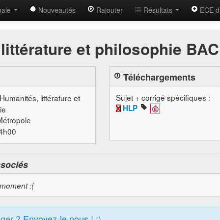
bale
Nouveautés
Rajouter
Résultats
ECE d
littérature et philosophie BA
Téléchargements
Sujet + corrigé spécifiques :
 Humanités, littérature et
HLP
ie
Métropole
14h00
ssociés
 moment :(
ager ?
Envoyez-le nous
! :)