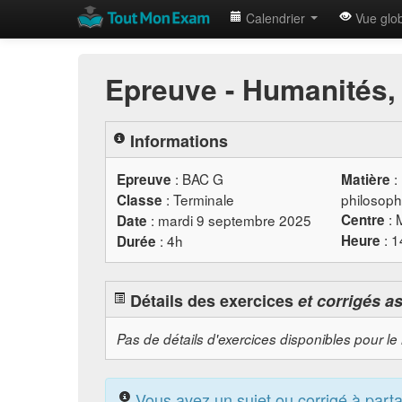
Calendrier
Vue glo
Epreuve - Humanités, 
Informations
:
BAC
G
:
Epreuve
Matière
: Terminale
philosoph
Classe
: 
: mardi 9 septembre 2025
Centre
Date
: 
: 4h
Heure
Durée
Détails des exercices
et corrigés a
Pas de détails d'exercices disponibles pour le
Vous avez un sujet ou corrigé à part