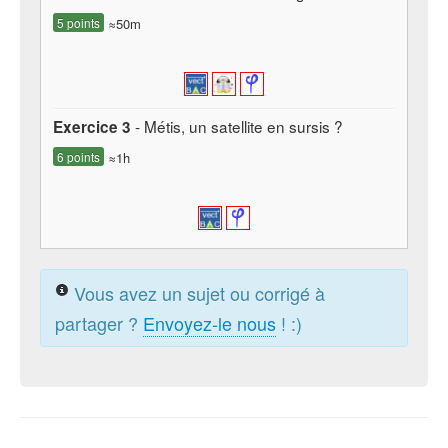
5 points
≈50m
- Métis, un satellite en sursis ?
Exercice 3
6 points
≈1h
Vous avez un sujet ou corrigé à
partager ?
Envoyez-le nous
! :)