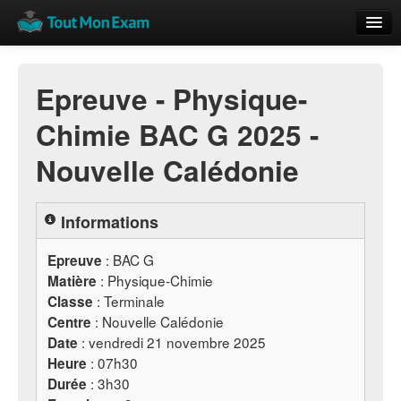
Calendrier
Epreuve - Physique-
Vue globale
Chimie BAC G 2025 -
Nouveautés
Nouvelle Calédonie
Rajouter
Résultats
Informations
ECE du Bac
:
BAC
G
Epreuve
: Physique-Chimie
Matière
: Terminale
Classe
: Nouvelle Calédonie
Centre
: vendredi 21 novembre 2025
Date
: 07h30
Heure
: 3h30
Durée