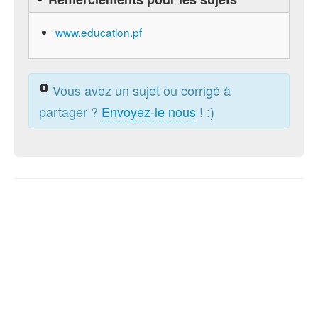
www.education.pf
Vous avez un sujet ou corrigé à
partager ?
Envoyez-le nous
! :)
© 2015-2026 ToutMonExam —
Contact
— Géré par
l'association
UPECS
Politique de confidentialité
. Vous pouvez
configurer (et consentir