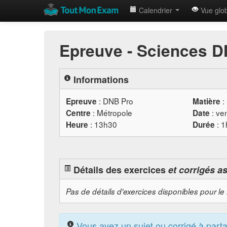
Calendrier
Vue glo
Epreuve - Sciences D
Informations
:
DNB
Pro
:
Epreuve
Matière
: Métropole
: ve
Centre
Date
: 13h30
: 1
Heure
Durée
Détails des exercices
et corrigés a
Pas de détails d'exercices disponibles pour le
Vous avez un sujet ou corrigé à part