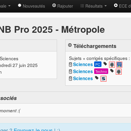
bale
Nouveautés
Rajouter
Résultats
ECE d
NB Pro 2025 - Métropole
Téléchargements
Sujets + corrigés spécifiques :
 Sciences
Sciences
ndredi 27 juin 2025
PC
Sciences
h
Techno
Sciences
ssociés
 moment :(
ager ?
Envoyez-le nous
! :)