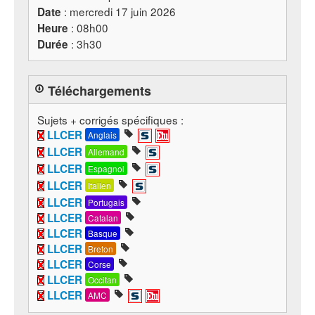
: mercredi 17 juin 2026
Date
: 08h00
Heure
: 3h30
Durée
Téléchargements
Sujets + corrigés spécifiques :
LLCER
Anglais
LLCER
Allemand
LLCER
Espagnol
LLCER
Italien
LLCER
Portugais
LLCER
Catalan
LLCER
Basque
LLCER
Breton
LLCER
Corse
LLCER
Occitan
LLCER
AMC