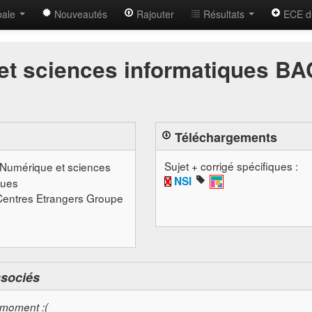
bale
Nouveautés
Rajouter
Résultats
ECE d
et sciences informatiques BA
Téléchargements
Sujet + corrigé spécifiques :
 Numérique et sciences
NSI
ques
Centres Etrangers Groupe
ssociés
 moment :(