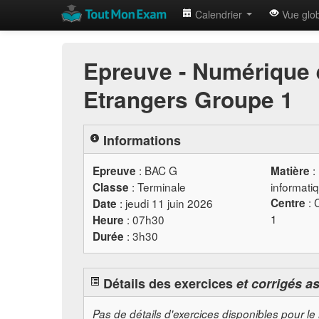
Calendrier
Vue glo
Epreuve - Numérique 
Etrangers Groupe 1
Informations
:
BAC
G
:
Epreuve
Matière
: Terminale
informati
Classe
: 
: jeudi 11 juin 2026
Centre
Date
1
: 07h30
Heure
: 3h30
Durée
Détails des exercices
et corrigés a
Pas de détails d'exercices disponibles pour le