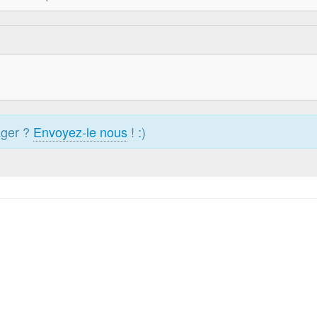
ager ?
Envoyez-le nous
! :)