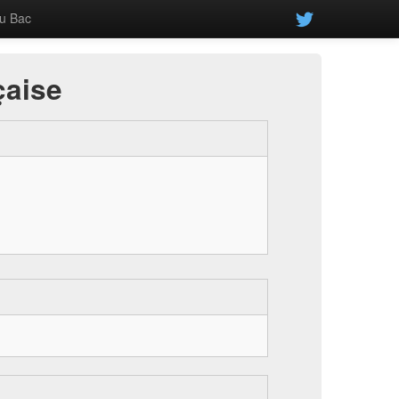
u Bac
çaise