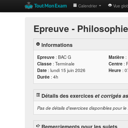
Calendrier
Vue glo
Epreuve - Philosophie
Informations
:
BAC
G
:
Epreuve
Matière
: Terminale
: 
Classe
Centre
: lundi 15 juin 2026
: 
Date
Heure
: 4h
Durée
Détails des exercices
et corrigés a
Pas de détails d'exercices disponibles pour le
Remerciements pour les sujets