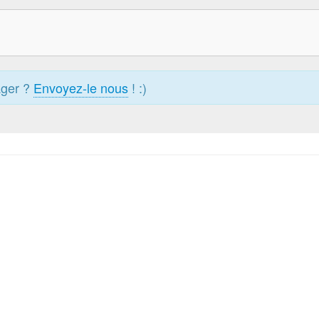
ager ?
Envoyez-le nous
! :)