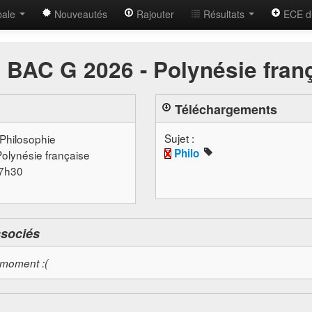
bale
Nouveautés
Rajouter
Résultats
ECE d
 BAC G 2026 - Polynésie fran
Téléchargements
Sujet :
 Philosophie
Philo
Polynésie française
07h30
ssociés
 moment :(