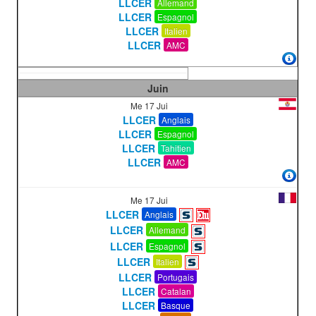
LLCER
Allemand
LLCER
Espagnol
LLCER
Italien
LLCER
AMC
Juin
Me 17 Jui
LLCER
Anglais
LLCER
Espagnol
LLCER
Tahitien
LLCER
AMC
Me 17 Jui
LLCER
Anglais
LLCER
Allemand
LLCER
Espagnol
LLCER
Italien
LLCER
Portugais
LLCER
Catalan
LLCER
Basque