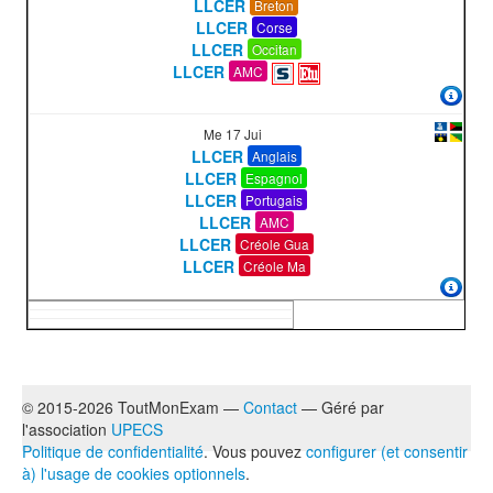
LLCER
Breton
LLCER
Corse
LLCER
Occitan
LLCER
AMC
Me 17 Jui
LLCER
Anglais
LLCER
Espagnol
LLCER
Portugais
LLCER
AMC
LLCER
Créole Gua
LLCER
Créole Ma
© 2015-2026 ToutMonExam —
Contact
— Géré par
l'association
UPECS
Politique de confidentialité
. Vous pouvez
configurer (et consentir
à) l'usage de cookies optionnels
.