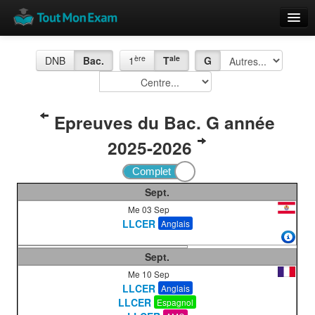
Calendrier
ère
ale
DNB
Bac.
1
T
G
Vue globale
Nouveautés
Epreuves du Bac. G année
Rajouter
2025-2026
Résultats
ECE du Bac
Sept.
Me 03 Sep
LLCER
Anglais
Sept.
Me 10 Sep
LLCER
Anglais
LLCER
Espagnol