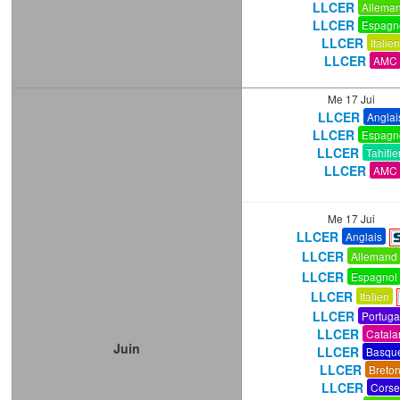
LLCER
Allema
LLCER
Espagn
LLCER
Italien
LLCER
AMC
Me 17 Jui
LLCER
Anglai
LLCER
Espagn
LLCER
Tahitie
LLCER
AMC
Me 17 Jui
LLCER
Anglais
LLCER
Allemand
LLCER
Espagnol
LLCER
Italien
LLCER
Portuga
LLCER
Catala
Juin
LLCER
Basqu
LLCER
Breto
LLCER
Corse