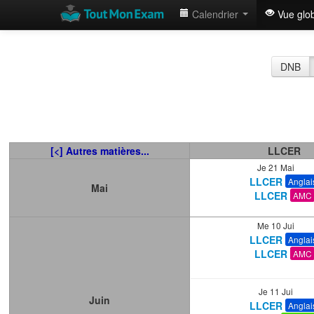
Calendrier
Vue glo
DNB
[<] Autres matières...
LLCER
Je 21 Mai
LLCER
Anglai
Mai
LLCER
AMC
Me 10 Jui
LLCER
Anglai
LLCER
AMC
Je 11 Jui
Juin
LLCER
Anglai