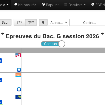
bale
Nouveautés
Rajouter
Résultats
ECE d
ère
ale
Bac.
1
T
G
Epreuves du Bac. G session 2026
s
s
s