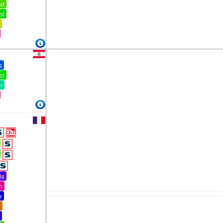
nd
ol
s
ol
n
is
n
e
n