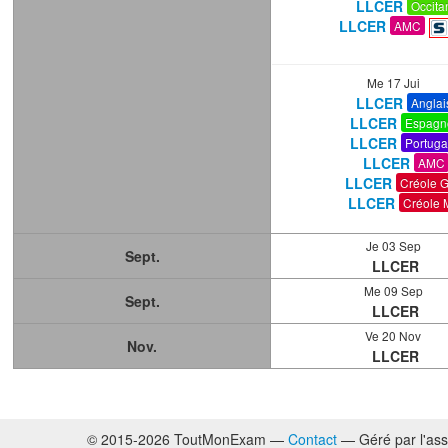
LLCER
Occita
LLCER
AMC
Me 17 Jui
LLCER
Anglai
LLCER
Espagn
LLCER
Portuga
LLCER
AMC
LLCER
Créole 
LLCER
Créole 
Je 03 Sep
Sept.
LLCER
Me 09 Sep
Sept.
LLCER
Ve 20 Nov
Nov.
LLCER
© 2015-2026 ToutMonExam —
Contact
— Géré par l'ass