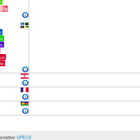
n
s
ol
is
Gua
Ma
ociation
UPECS