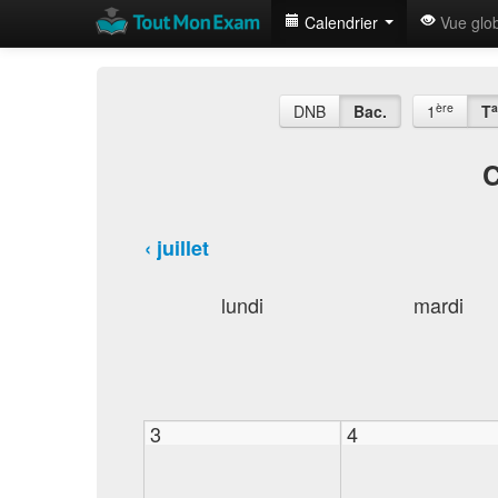
Calendrier
Vue glo
ère
a
DNB
Bac.
1
T
C
‹ juillet
lundi
mardi
3
4