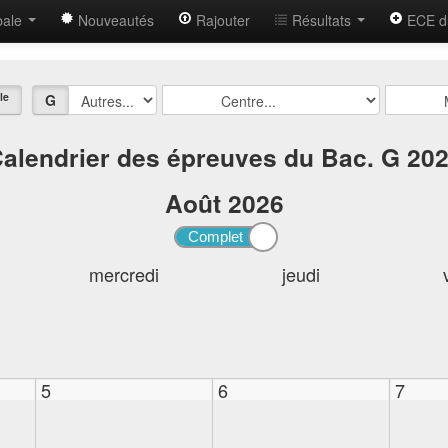
bale
Nouveautés
Rajouter
Résultats
ECE d
le
G
alendrier des épreuves du Bac. G 20
Août
2026
mercredi
jeudi
5
6
7