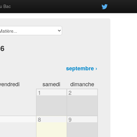
u Bac
26
septembre ›
vendredi
samedi
dimanche
1
2
8
9