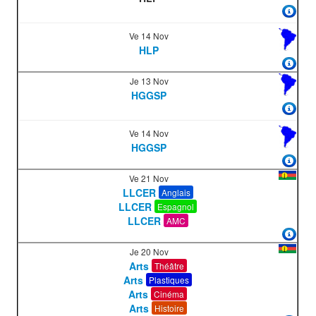
Ve 14 Nov
HLP
Je 13 Nov
HGGSP
Ve 14 Nov
HGGSP
Ve 21 Nov
LLCER
Anglais
LLCER
Espagnol
LLCER
AMC
Je 20 Nov
Arts
Théâtre
Arts
Plastiques
Arts
Cinéma
Arts
Histoire