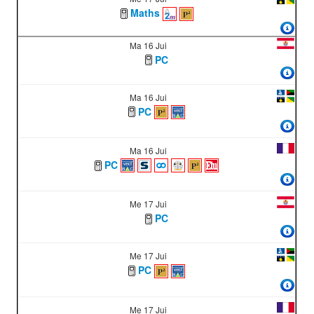
Maths
Ma 16 Jui
PC
Ma 16 Jui
PC
Ma 16 Jui
PC
Me 17 Jui
PC
Me 17 Jui
PC
Me 17 Jui