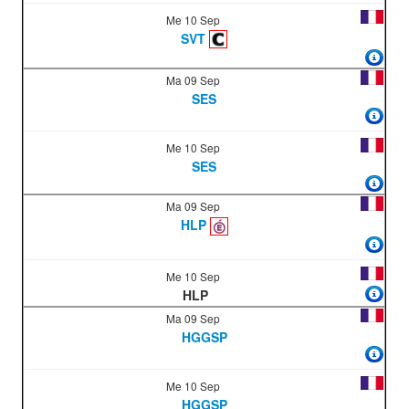
Me 10 Sep
SVT
Ma 09 Sep
SES
Me 10 Sep
SES
Ma 09 Sep
HLP
Me 10 Sep
HLP
Ma 09 Sep
HGGSP
Me 10 Sep
HGGSP