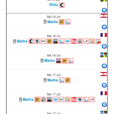
Philo
Ma 16 Jui
Maths
Ma 16 Jui
Maths
Ma 16 Jui
Maths
Me 17 Jui
Maths
Me 17 Jui
Maths
Me 17 Jui