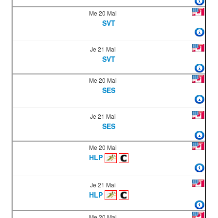
Me 20 Mai
SVT
Je 21 Mai
SVT
Me 20 Mai
SES
Je 21 Mai
SES
Me 20 Mai
HLP
Je 21 Mai
HLP
Me 20 Mai