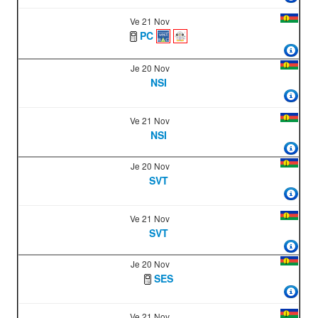
Ve 21 Nov
PC
Je 20 Nov
NSI
Ve 21 Nov
NSI
Je 20 Nov
SVT
Ve 21 Nov
SVT
Je 20 Nov
SES
Ve 21 Nov