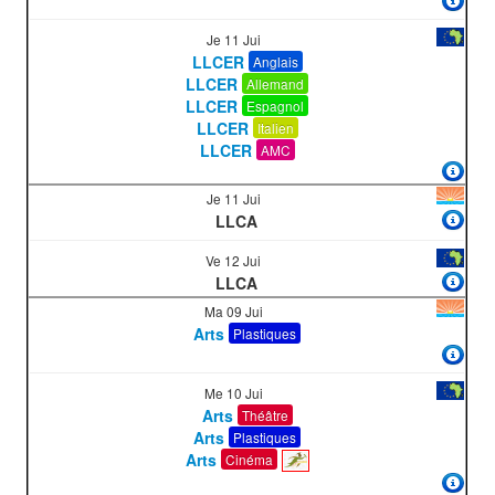
Je 11 Jui
LLCER
Anglais
LLCER
Allemand
LLCER
Espagnol
LLCER
Italien
LLCER
AMC
Je 11 Jui
LLCA
Ve 12 Jui
LLCA
Ma 09 Jui
Arts
Plastiques
Me 10 Jui
Arts
Théâtre
Arts
Plastiques
Arts
Cinéma