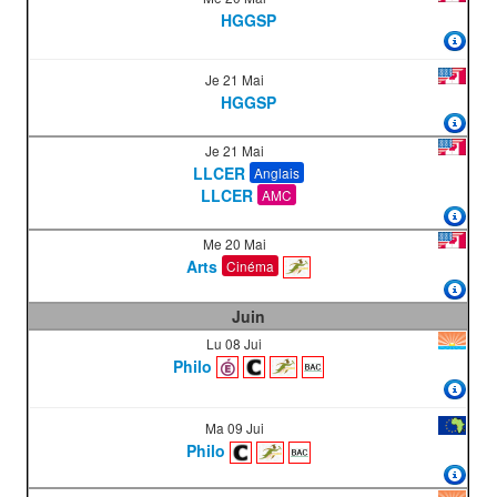
HGGSP
Je 21 Mai
HGGSP
Je 21 Mai
LLCER
Anglais
LLCER
AMC
Me 20 Mai
Arts
Cinéma
Juin
Lu 08 Jui
Philo
Ma 09 Jui
Philo