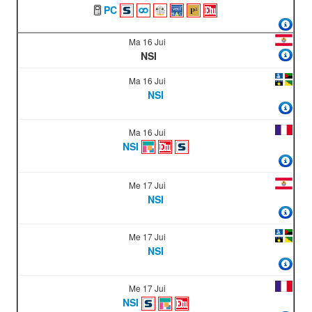
PC
Ma 16 Jui
NSI
Ma 16 Jui
NSI
Ma 16 Jui
NSI
Me 17 Jui
NSI
Me 17 Jui
NSI
Me 17 Jui
NSI