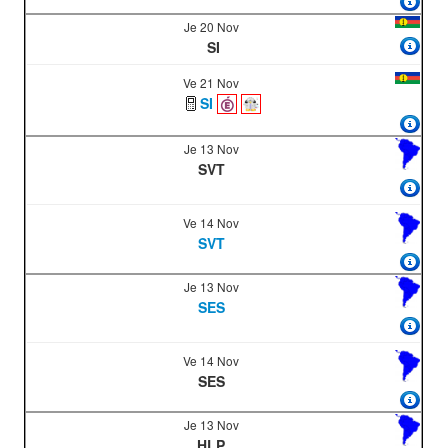
Je 20 Nov
SI
Ve 21 Nov
SI
Je 13 Nov
SVT
Ve 14 Nov
SVT
Je 13 Nov
SES
Ve 14 Nov
SES
Je 13 Nov
HLP