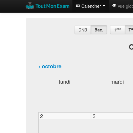
Calendrier
Vue glo
ère
a
DNB
Bac.
1
T
C
‹ octobre
lundi
mardi
2
3