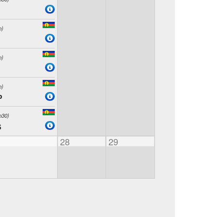
h)
h)
h)
P
h30)
S
28
29