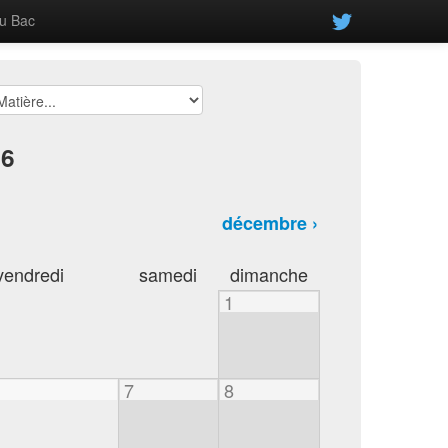
u Bac
26
décembre ›
vendredi
samedi
dimanche
1
7
8