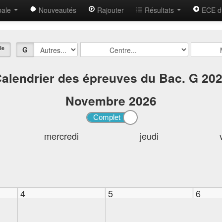
bale
Nouveautés
Rajouter
Résultats
ECE d
le
G
alendrier des épreuves du Bac. G 20
Novembre
2026
mercredi
jeudi
4
5
6