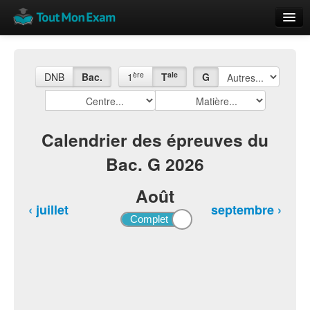
Calendrier
Vue globale
ère
ale
DNB
Bac.
1
T
G
Nouveautés
Rajouter
Calendrier des épreuves du
Bac. G 2026
Résultats
ECE du Bac
Août
‹ juillet
septembre ›