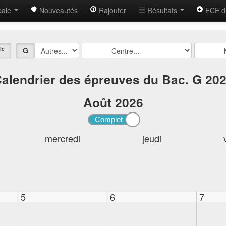
bale
Nouveautés
Rajouter
Résultats
ECE d
le
G
alendrier des épreuves du Bac. G 20
Août
2026
mercredi
jeudi
5
6
7