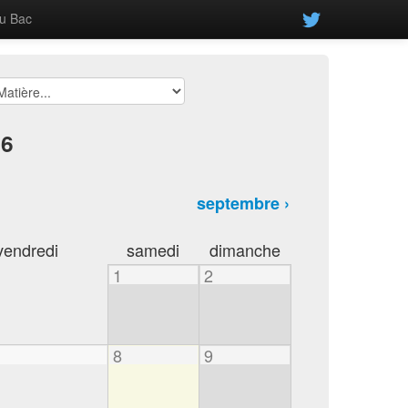
u Bac
26
septembre ›
vendredi
samedi
dimanche
1
2
8
9