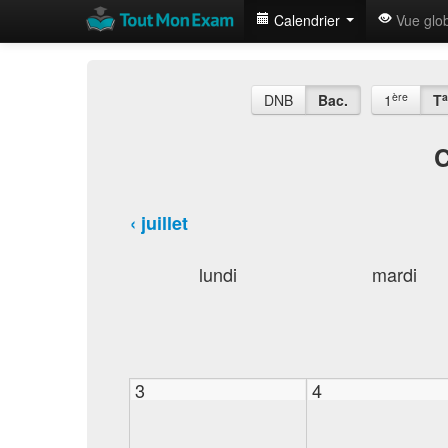
Calendrier
Vue glo
ère
a
DNB
Bac.
1
T
C
‹ juillet
lundi
mardi
3
4