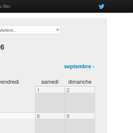
u Bac
26
septembre ›
vendredi
samedi
dimanche
1
2
8
9