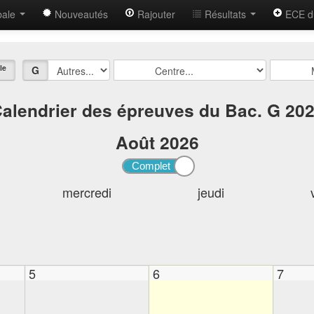
bale
Nouveautés
Rajouter
Résultats
ECE d
le
G
alendrier des épreuves du Bac. G 20
Août
2026
mercredi
jeudi
5
6
7