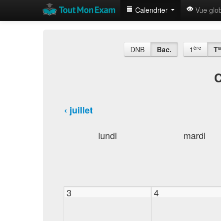
Calendrier
Vue glo
ère
a
DNB
Bac.
1
T
C
‹ juillet
lundi
mardi
3
4