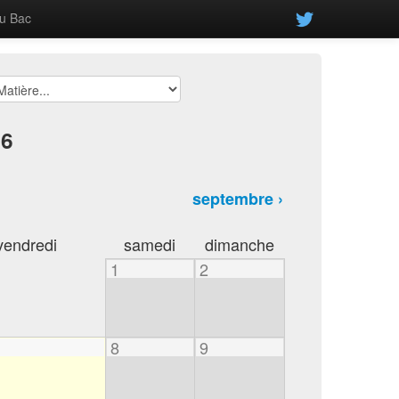
u Bac
26
septembre ›
vendredi
samedi
dimanche
1
2
8
9