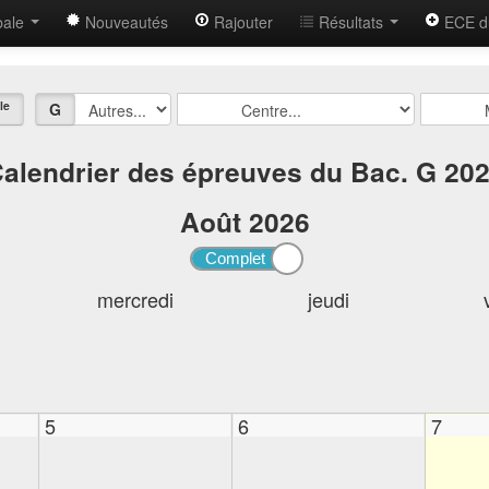
bale
Nouveautés
Rajouter
Résultats
ECE d
le
G
alendrier des épreuves du Bac. G 20
Août
2026
mercredi
jeudi
5
6
7