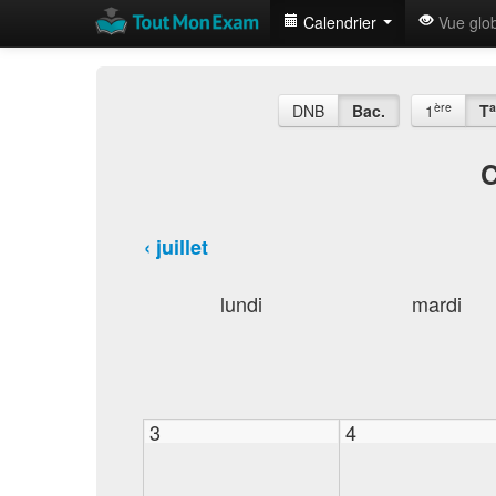
Calendrier
Vue glo
ère
a
DNB
Bac.
1
T
C
‹ juillet
lundi
mardi
3
4