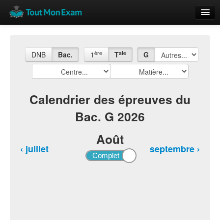
Calendrier
Vue globale
ère
ale
DNB
Bac.
1
T
G
Nouveautés
Rajouter
Calendrier des épreuves du
Bac. G 2026
Résultats
ECE du Bac
Août
‹ juillet
septembre ›