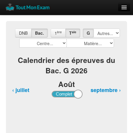
Calendrier
Vue globale
ère
ale
DNB
Bac.
1
T
G
Nouveautés
Rajouter
Calendrier des épreuves du
Bac. G 2026
Résultats
ECE du Bac
Août
‹ juillet
septembre ›