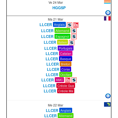
Ve 24 Mar
HGGSP
Ma 21 Mar
LLCER
Anglais
LLCER
Allemand
LLCER
Espagnol
LLCER
Italien
LLCER
Portugais
LLCER
Catalan
LLCER
Basque
LLCER
Breton
LLCER
Corse
LLCER
Occitan
LLCER
AMC
LLCER
Créole Gua
LLCER
Créole Ma
Me 22 Mar
LLCER
Anglais
LLCER
Allemand