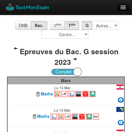
Calendrier
ère
ale
DNB
Bac.
1
T
G
Vue globale
Nouveautés
Epreuves du Bac. G session
Rajouter
2023
Résultats
ECE du Bac
Mars
Lu 13 Mar
Maths
Lu 13 Mar
Maths