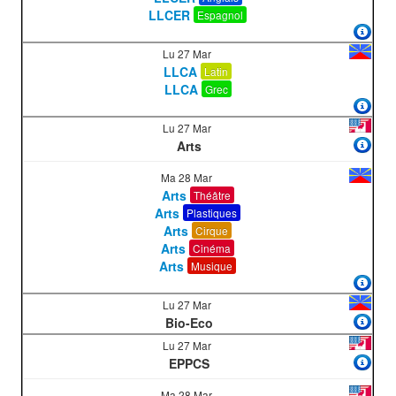
LLCER
Espagnol
Lu 27 Mar
LLCA
Latin
LLCA
Grec
Lu 27 Mar
Arts
Ma 28 Mar
Arts
Théâtre
Arts
Plastiques
Arts
Cirque
Arts
Cinéma
Arts
Musique
Lu 27 Mar
Bio-Eco
Lu 27 Mar
EPPCS
Ma 28 Mar