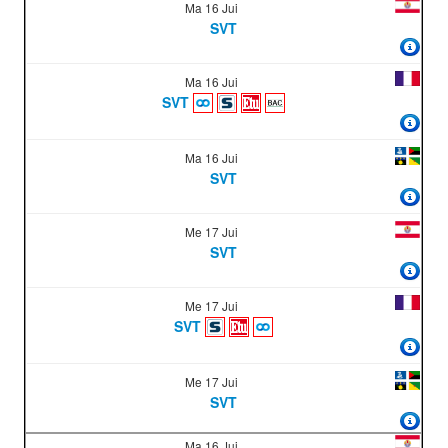
Ma 16 Jui
SVT
Ma 16 Jui
SVT
Ma 16 Jui
SVT
Me 17 Jui
SVT
Me 17 Jui
SVT
Me 17 Jui
SVT
Ma 16 Jui