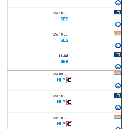
Me 10 Jui
SES
Me 10 Jui
SES
Je 11 Jui
SES
Ma 09 Jui
HLP
Me 10 Jui
HLP
Me 10 Jui
HLP