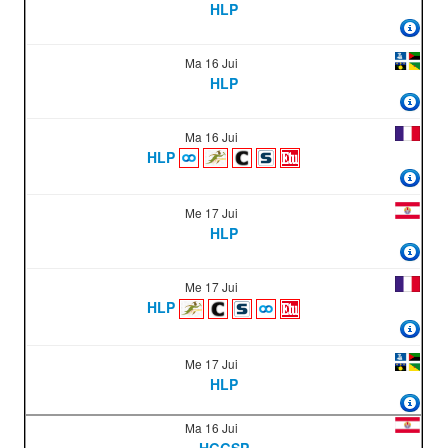
HLP
Ma 16 Jui
HLP
Ma 16 Jui
HLP
Me 17 Jui
HLP
Me 17 Jui
HLP
Me 17 Jui
HLP
Ma 16 Jui
HGGSP