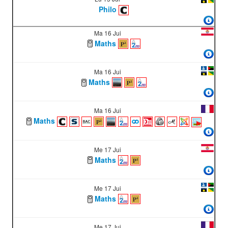
Philo
Ma 16 Jui
Maths
Ma 16 Jui
Maths
Ma 16 Jui
Maths
Me 17 Jui
Maths
Me 17 Jui
Maths
Me 17 Jui