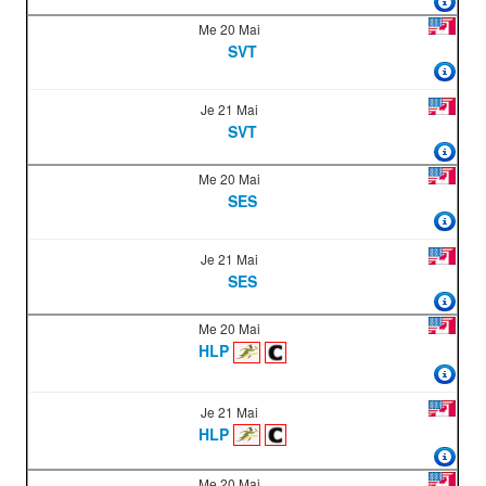
Me 20 Mai
SVT
Je 21 Mai
SVT
Me 20 Mai
SES
Je 21 Mai
SES
Me 20 Mai
HLP
Je 21 Mai
HLP
Me 20 Mai