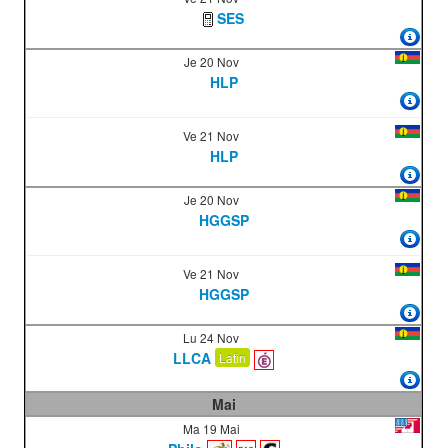
SES
Je 20 Nov
HLP
Ve 21 Nov
HLP
Je 20 Nov
HGGSP
Ve 21 Nov
HGGSP
Lu 24 Nov
LLCA
Latin
Mai
Ma 19 Mai