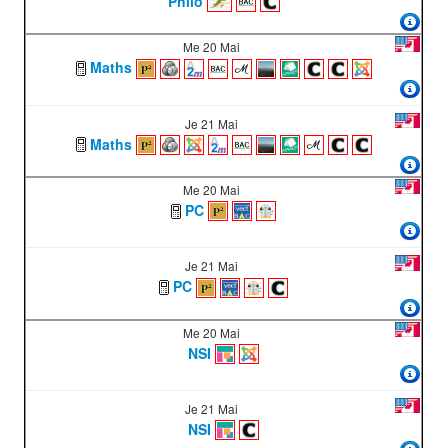
Philo
Me 20 Mai
Maths
Je 21 Mai
Maths
Me 20 Mai
PC
Je 21 Mai
PC
Me 20 Mai
NSI
Je 21 Mai
NSI