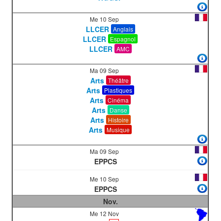
Me 10 Sep
LLCER
Anglais
LLCER
Espagnol
LLCER
AMC
Ma 09 Sep
Arts
Théâtre
Arts
Plastiques
Arts
Cinéma
Arts
Danse
Arts
Histoire
Arts
Musique
Ma 09 Sep
EPPCS
Me 10 Sep
EPPCS
Nov.
Me 12 Nov