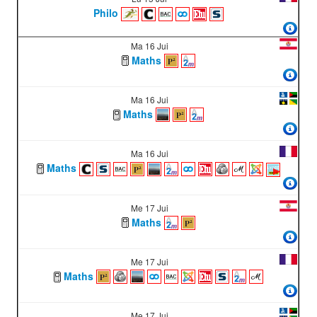
Philo
Ma 16 Jui
Maths
Ma 16 Jui
Maths
Ma 16 Jui
Maths
Me 17 Jui
Maths
Me 17 Jui
Maths
Me 17 Jui