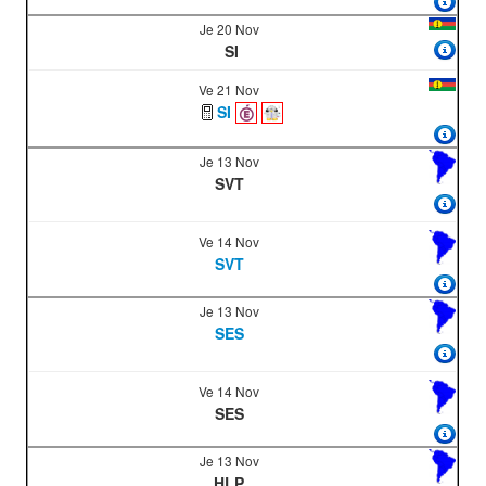
Je 20 Nov
SI
Ve 21 Nov
SI
Je 13 Nov
SVT
Ve 14 Nov
SVT
Je 13 Nov
SES
Ve 14 Nov
SES
Je 13 Nov
HLP