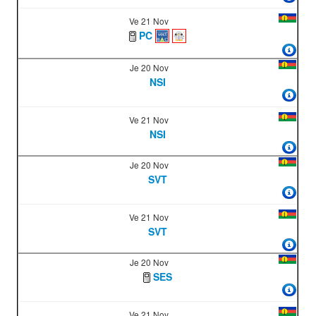
Ve 21 Nov
PC
Je 20 Nov
NSI
Ve 21 Nov
NSI
Je 20 Nov
SVT
Ve 21 Nov
SVT
Je 20 Nov
SES
Ve 21 Nov