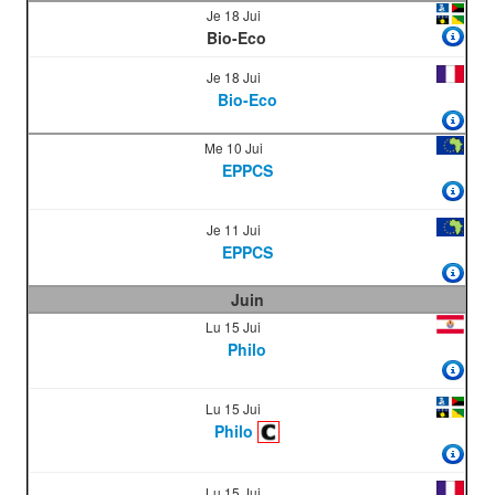
Je 18 Jui
Bio-Eco
Je 18 Jui
Bio-Eco
Me 10 Jui
EPPCS
Je 11 Jui
EPPCS
Juin
Lu 15 Jui
Philo
Lu 15 Jui
Philo
Lu 15 Jui