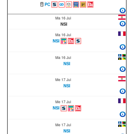
PC
Ma 16 Jui
NSI
Ma 16 Jui
NSI
Ma 16 Jui
NSI
Me 17 Jui
NSI
Me 17 Jui
NSI
Me 17 Jui
NSI