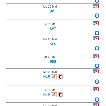
Me 20 Mai
SVT
Je 21 Mai
SVT
Me 20 Mai
SES
Je 21 Mai
SES
Me 20 Mai
HLP
Je 21 Mai
HLP
Me 20 Mai