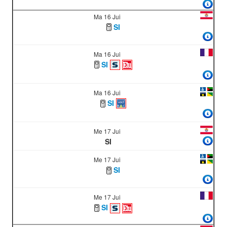
Ma 16 Jui
SI
Ma 16 Jui
SI
Ma 16 Jui
SI
Me 17 Jui
SI
Me 17 Jui
SI
Me 17 Jui
SI