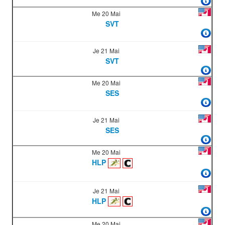
Me 20 Mai
SVT
Je 21 Mai
SVT
Me 20 Mai
SES
Je 21 Mai
SES
Me 20 Mai
HLP
Je 21 Mai
HLP
Me 20 Mai