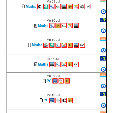
Ma 09 Jui
Maths
Me 10 Jui
Maths
Me 10 Jui
Maths
Je 11 Jui
Maths
Ma 09 Jui
PC
Me 10 Jui
PC