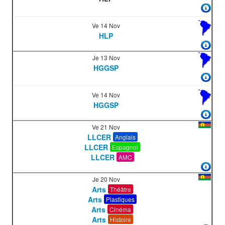
Ve 14 Nov
HLP
Je 13 Nov
HGGSP
Ve 14 Nov
HGGSP
Ve 21 Nov
LLCER
Anglais
LLCER
Espagnol
LLCER
AMC
Je 20 Nov
Arts
Théâtre
Arts
Plastiques
Arts
Cinéma
Arts
Histoire