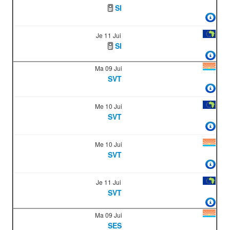
SI
Je 11 Jui
SI
Ma 09 Jui
SVT
Me 10 Jui
SVT
Me 10 Jui
SVT
Je 11 Jui
SVT
Ma 09 Jui
SES