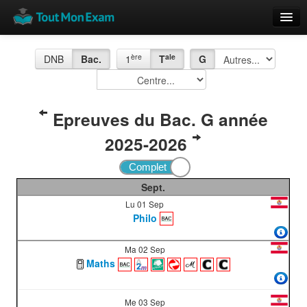
Calendrier
ère
ale
DNB
Bac.
1
T
G
Vue globale
Nouveautés
Epreuves du Bac. G année
Rajouter
2025-2026
Résultats
ECE du Bac
Sept.
Lu 01 Sep
Philo
Ma 02 Sep
Maths
Me 03 Sep