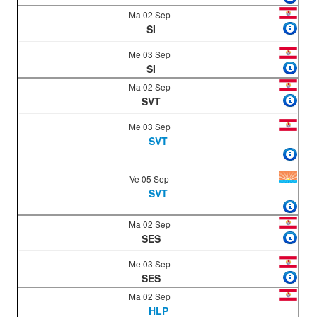
Ma 02 Sep
SI
Me 03 Sep
SI
Ma 02 Sep
SVT
Me 03 Sep
SVT
Ve 05 Sep
SVT
Ma 02 Sep
SES
Me 03 Sep
SES
Ma 02 Sep
HLP