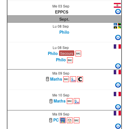
Me 03 Sep
EPPCS
Sept.
Lu 08 Sep
Philo
Lu 08 Sep
Philo
Secours
Philo
Ma 09 Sep
Maths
Me 10 Sep
Maths
Ma 09 Sep
PC