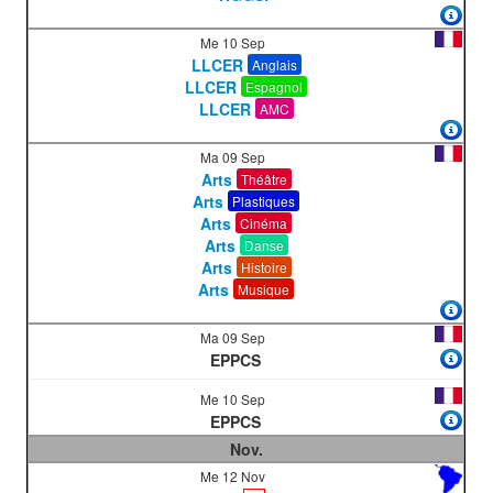
Me 10 Sep
LLCER
Anglais
LLCER
Espagnol
LLCER
AMC
Ma 09 Sep
Arts
Théâtre
Arts
Plastiques
Arts
Cinéma
Arts
Danse
Arts
Histoire
Arts
Musique
Ma 09 Sep
EPPCS
Me 10 Sep
EPPCS
Nov.
Me 12 Nov