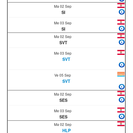
Ma 02 Sep
SI
Me 03 Sep
SI
Ma 02 Sep
SVT
Me 03 Sep
SVT
Ve 05 Sep
SVT
Ma 02 Sep
SES
Me 03 Sep
SES
Ma 02 Sep
HLP