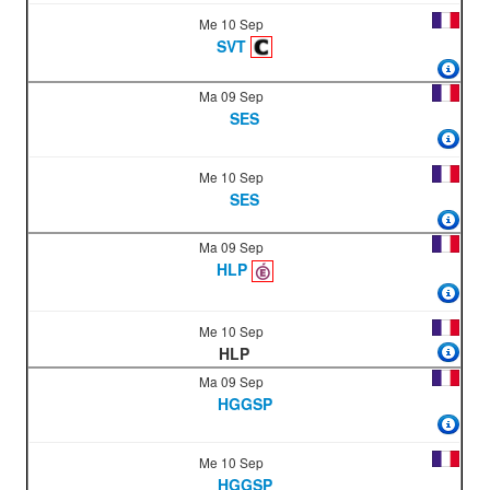
Me 10 Sep
SVT
Ma 09 Sep
SES
Me 10 Sep
SES
Ma 09 Sep
HLP
Me 10 Sep
HLP
Ma 09 Sep
HGGSP
Me 10 Sep
HGGSP