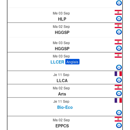
Me 03 Sep
HLP
Ma 02 Sep
HGGSP
Me 03 Sep
HGGSP
Me 03 Sep
LLCER
Anglais
Je 11 Sep
LLCA
Ma 02 Sep
Arts
Je 11 Sep
Bio-Eco
Ma 02 Sep
EPPCS