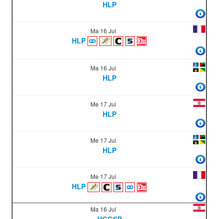
HLP
Ma 16 Jui
HLP
Ma 16 Jui
HLP
Me 17 Jui
HLP
Me 17 Jui
HLP
Me 17 Jui
HLP
Ma 16 Jui
HGGSP