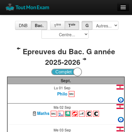
Calendrier
ère
ale
DNB
Bac.
1
T
G
Vue globale
Nouveautés
Epreuves du Bac. G année
Rajouter
2025-2026
Résultats
ECE du Bac
Sept.
Lu 01 Sep
Philo
Ma 02 Sep
Maths
Me 03 Sep