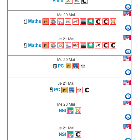
Philo
Me 20 Mai
Maths
Je 21 Mai
Maths
Me 20 Mai
PC
Je 21 Mai
PC
Me 20 Mai
NSI
Je 21 Mai
NSI