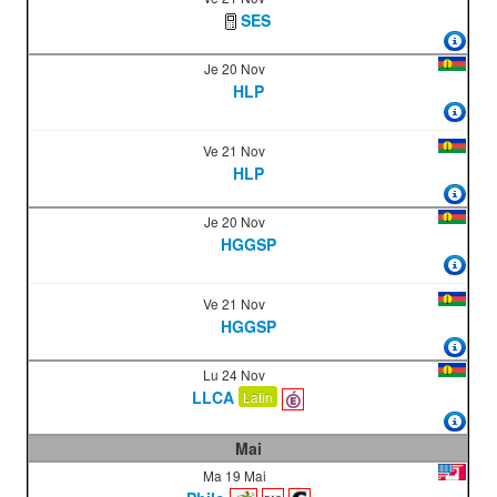
SES
Je 20 Nov
HLP
Ve 21 Nov
HLP
Je 20 Nov
HGGSP
Ve 21 Nov
HGGSP
Lu 24 Nov
LLCA
Latin
Mai
Ma 19 Mai