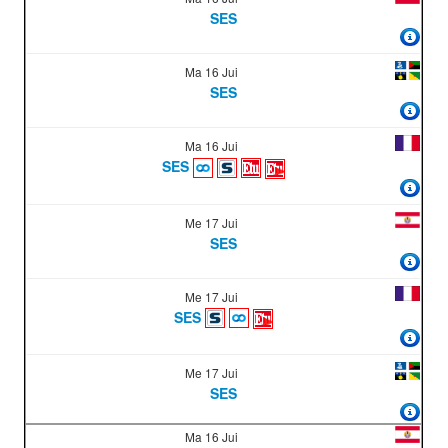
SES
Ma 16 Jui
SES
Ma 16 Jui
SES
Me 17 Jui
SES
Me 17 Jui
SES
Me 17 Jui
SES
Ma 16 Jui