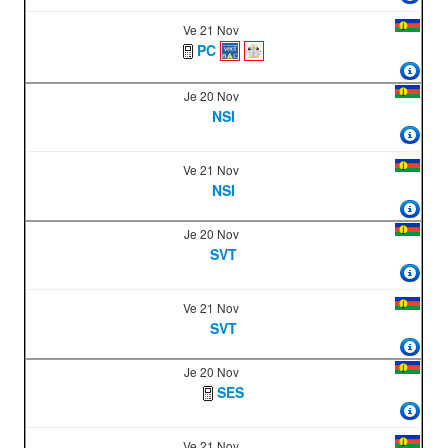
Ve 21 Nov
PC
Je 20 Nov
NSI
Ve 21 Nov
NSI
Je 20 Nov
SVT
Ve 21 Nov
SVT
Je 20 Nov
SES
Ve 21 Nov