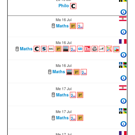
Philo
Ma 16 Jui
Maths
Ma 16 Jui
Maths
Ma 16 Jui
Maths
Me 17 Jui
Maths
Me 17 Jui
Maths
Me 17 Jui