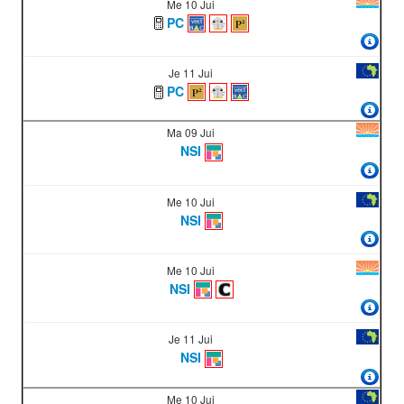
Me 10 Jui
PC
Je 11 Jui
PC
Ma 09 Jui
NSI
Me 10 Jui
NSI
Me 10 Jui
NSI
Je 11 Jui
NSI
Me 10 Jui