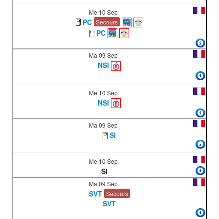
Me 10 Sep
PC
Secours
PC
Ma 09 Sep
NSI
Me 10 Sep
NSI
Ma 09 Sep
SI
Me 10 Sep
SI
Ma 09 Sep
SVT
Secours
SVT