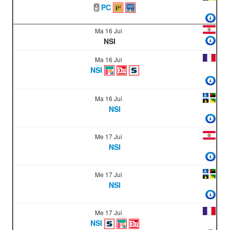
PC
Ma 16 Jui
NSI
Ma 16 Jui
NSI
Ma 16 Jui
NSI
Me 17 Jui
NSI
Me 17 Jui
NSI
Me 17 Jui
NSI