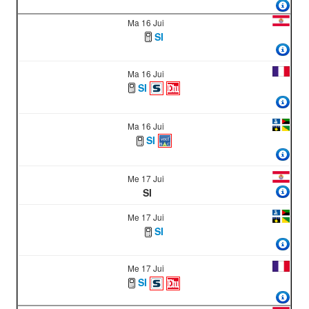
Ma 16 Jui
SI
Ma 16 Jui
SI
Ma 16 Jui
SI
Me 17 Jui
SI
Me 17 Jui
SI
Me 17 Jui
SI