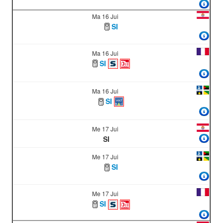
Ma 16 Jui
SI
Ma 16 Jui
SI
Ma 16 Jui
SI
Me 17 Jui
SI
Me 17 Jui
SI
Me 17 Jui
SI