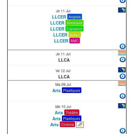
Je 11 Jui
LLCER
Anglais
LLCER
Allemand
LLCER
Espagnol
LLCER
Italien
LLCER
AMC
Je 11 Jui
LLCA
Ve 12 Jui
LLCA
Ma 09 Jui
Arts
Plastiques
Me 10 Jui
Arts
Théâtre
Arts
Plastiques
Arts
Cinéma