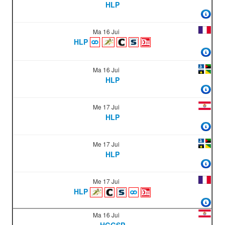
HLP
Ma 16 Jui
HLP
Ma 16 Jui
HLP
Me 17 Jui
HLP
Me 17 Jui
HLP
Me 17 Jui
HLP
Ma 16 Jui
HGGSP