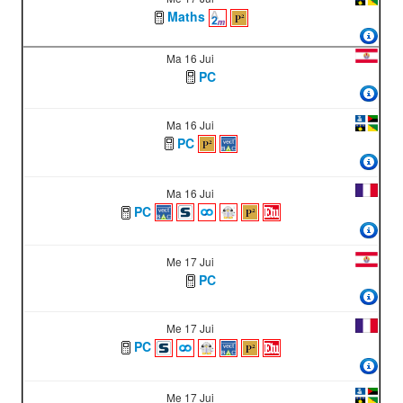
Maths
Ma 16 Jui
PC
Ma 16 Jui
PC
Ma 16 Jui
PC
Me 17 Jui
PC
Me 17 Jui
PC
Me 17 Jui