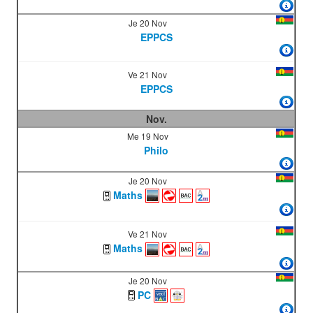
Je 20 Nov
EPPCS
Ve 21 Nov
EPPCS
Nov.
Me 19 Nov
Philo
Je 20 Nov
Maths
Ve 21 Nov
Maths
Je 20 Nov
PC