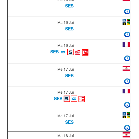
SES
Ma 16 Jui
SES
Ma 16 Jui
SES
Me 17 Jui
SES
Me 17 Jui
SES
Me 17 Jui
SES
Ma 16 Jui