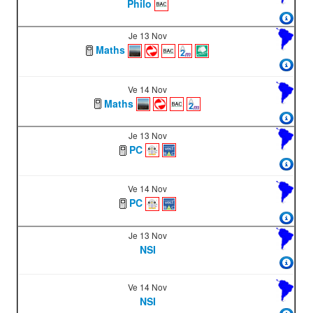
Philo
Je 13 Nov
Maths
Ve 14 Nov
Maths
Je 13 Nov
PC
Ve 14 Nov
PC
Je 13 Nov
NSI
Ve 14 Nov
NSI