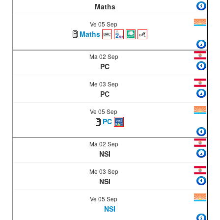
Maths
Ve 05 Sep
Maths
Ma 02 Sep
PC
Me 03 Sep
PC
Ve 05 Sep
PC
Ma 02 Sep
NSI
Me 03 Sep
NSI
Ve 05 Sep
NSI