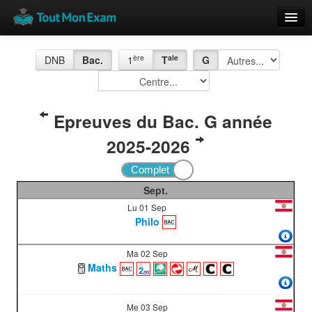
Calendrier
ère
ale
DNB
Bac.
1
T
G
Vue globale
Nouveautés
Epreuves du Bac. G année
Rajouter
2025-2026
Résultats
ECE du Bac
Sept.
Lu 01 Sep
Philo
Ma 02 Sep
Maths
Me 03 Sep