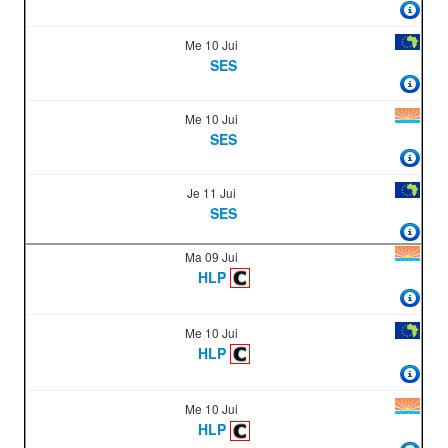
Me 10 Jui
SES
Me 10 Jui
SES
Je 11 Jui
SES
Ma 09 Jui
HLP
Me 10 Jui
HLP
Me 10 Jui
HLP