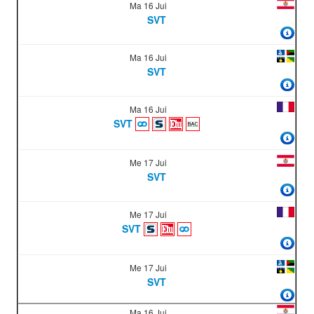
Ma 16 Jui
SVT
Ma 16 Jui
SVT
Ma 16 Jui
SVT
Me 17 Jui
SVT
Me 17 Jui
SVT
Me 17 Jui
SVT
Ma 16 Jui