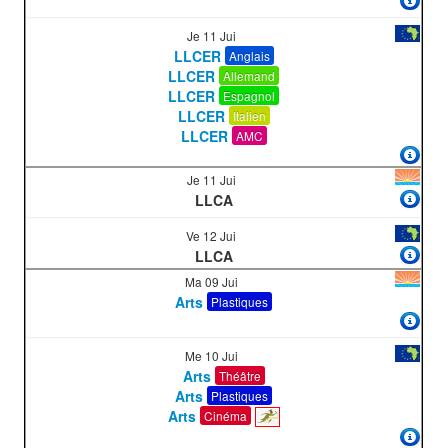
Je 11 Jui
LLCER
Anglais
LLCER
Allemand
LLCER
Espagnol
LLCER
Italien
LLCER
AMC
Je 11 Jui
LLCA
Ve 12 Jui
LLCA
Ma 09 Jui
Arts
Plastiques
Me 10 Jui
Arts
Théâtre
Arts
Plastiques
Arts
Cinéma