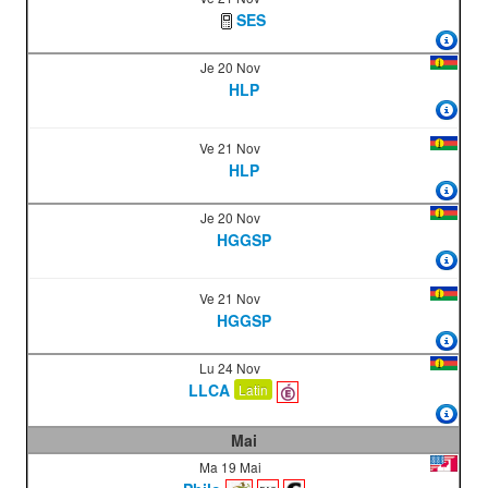
SES
Je 20 Nov
HLP
Ve 21 Nov
HLP
Je 20 Nov
HGGSP
Ve 21 Nov
HGGSP
Lu 24 Nov
LLCA
Latin
Mai
Ma 19 Mai