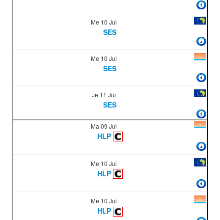
Me 10 Jui
SES
Me 10 Jui
SES
Je 11 Jui
SES
Ma 09 Jui
HLP
Me 10 Jui
HLP
Me 10 Jui
HLP