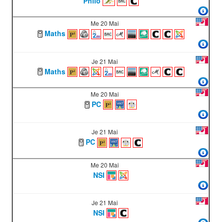
Philo
Me 20 Mai
Maths
Je 21 Mai
Maths
Me 20 Mai
PC
Je 21 Mai
PC
Me 20 Mai
NSI
Je 21 Mai
NSI