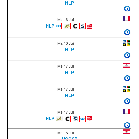
HLP
Ma 16 Jui
HLP
Ma 16 Jui
HLP
Me 17 Jui
HLP
Me 17 Jui
HLP
Me 17 Jui
HLP
Ma 16 Jui
HGGSP