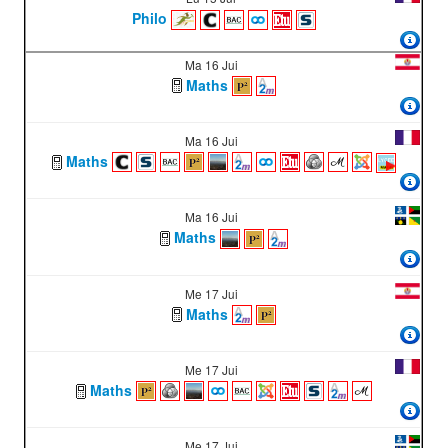
Philo
Ma 16 Jui
Maths
Ma 16 Jui
Maths
Ma 16 Jui
Maths
Me 17 Jui
Maths
Me 17 Jui
Maths
Me 17 Jui