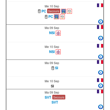
Me 10 Sep
PC
Secours
PC
Ma 09 Sep
NSI
Me 10 Sep
NSI
Ma 09 Sep
SI
Me 10 Sep
SI
Ma 09 Sep
SVT
Secours
SVT