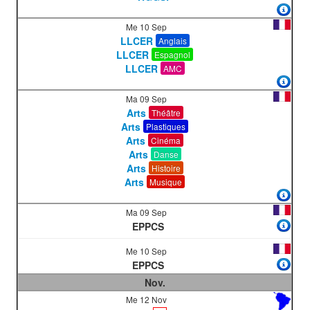
Me 10 Sep
LLCER
Anglais
LLCER
Espagnol
LLCER
AMC
Ma 09 Sep
Arts
Théâtre
Arts
Plastiques
Arts
Cinéma
Arts
Danse
Arts
Histoire
Arts
Musique
Ma 09 Sep
EPPCS
Me 10 Sep
EPPCS
Nov.
Me 12 Nov