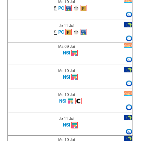
Me 10 Jui
PC
Je 11 Jui
PC
Ma 09 Jui
NSI
Me 10 Jui
NSI
Me 10 Jui
NSI
Je 11 Jui
NSI
Me 10 Jui