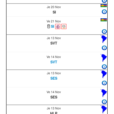
Je 20 Nov
SI
Ve 21 Nov
SI
Je 13 Nov
SVT
Ve 14 Nov
SVT
Je 13 Nov
SES
Ve 14 Nov
SES
Je 13 Nov
HLP