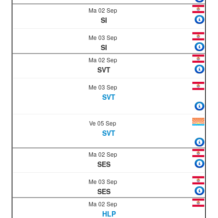
Ma 02 Sep
SI
Me 03 Sep
SI
Ma 02 Sep
SVT
Me 03 Sep
SVT
Ve 05 Sep
SVT
Ma 02 Sep
SES
Me 03 Sep
SES
Ma 02 Sep
HLP