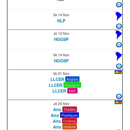
Ve 14 Nov
HLP
Je 13 Nov
HGGSP
Ve 14 Nov
HGGSP
Ve 21 Nov
LLCER
Anglais
LLCER
Espagnol
LLCER
AMC
Je 20 Nov
Arts
Théâtre
Arts
Plastiques
Arts
Cinéma
Arts
Histoire