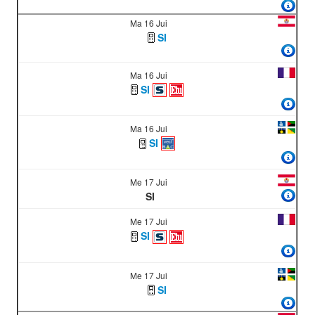
Ma 16 Jui
SI
Ma 16 Jui
SI
Ma 16 Jui
SI
Me 17 Jui
SI
Me 17 Jui
SI
Me 17 Jui
SI