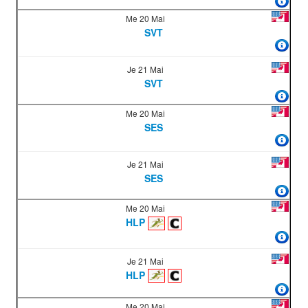
Me 20 Mai
SVT
Je 21 Mai
SVT
Me 20 Mai
SES
Je 21 Mai
SES
Me 20 Mai
HLP
Je 21 Mai
HLP
Me 20 Mai