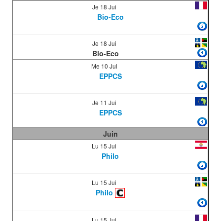
Je 18 Jui
Bio-Eco
Je 18 Jui
Bio-Eco
Me 10 Jui
EPPCS
Je 11 Jui
EPPCS
Juin
Lu 15 Jui
Philo
Lu 15 Jui
Philo
Lu 15 Jui