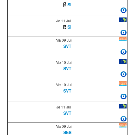
SI
Je 11 Jui
SI
Ma 09 Jui
SVT
Me 10 Jui
SVT
Me 10 Jui
SVT
Je 11 Jui
SVT
Ma 09 Jui
SES