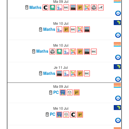
Ma 09 Jui
Maths
Me 10 Jui
Maths
Me 10 Jui
Maths
Je 11 Jui
Maths
Ma 09 Jui
PC
Me 10 Jui
PC