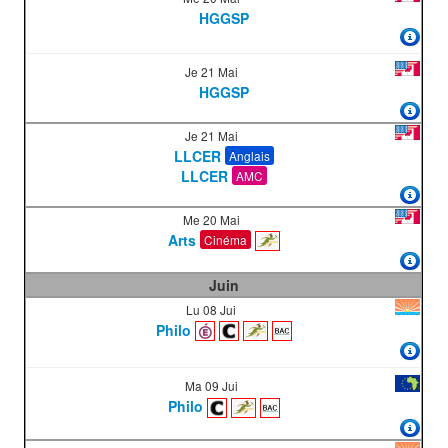
HGGSP
Je 21 Mai
HGGSP
Je 21 Mai
LLCER
Anglais
LLCER
AMC
Me 20 Mai
Arts
Cinéma
Juin
Lu 08 Jui
Philo
Ma 09 Jui
Philo