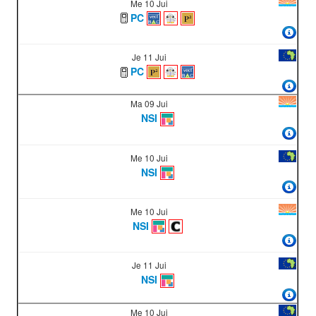
Me 10 Jui
PC
Je 11 Jui
PC
Ma 09 Jui
NSI
Me 10 Jui
NSI
Me 10 Jui
NSI
Je 11 Jui
NSI
Me 10 Jui