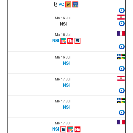
PC
Ma 16 Jui
NSI
Ma 16 Jui
NSI
Ma 16 Jui
NSI
Me 17 Jui
NSI
Me 17 Jui
NSI
Me 17 Jui
NSI