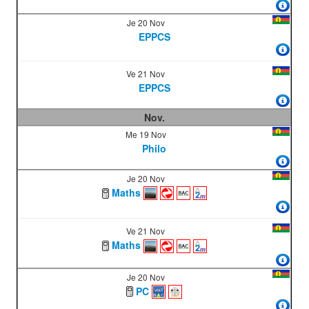
Je 20 Nov
EPPCS
Ve 21 Nov
EPPCS
Nov.
Me 19 Nov
Philo
Je 20 Nov
Maths
Ve 21 Nov
Maths
Je 20 Nov
PC