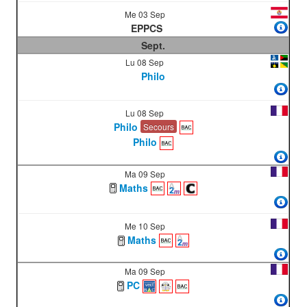
Me 03 Sep
EPPCS
Sept.
Lu 08 Sep
Philo
Lu 08 Sep
Philo
Secours
Philo
Ma 09 Sep
Maths
Me 10 Sep
Maths
Ma 09 Sep
PC