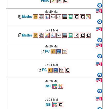
Philo
Me 20 Mai
Maths
Je 21 Mai
Maths
Me 20 Mai
PC
Je 21 Mai
PC
Me 20 Mai
NSI
Je 21 Mai
NSI