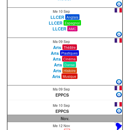
Me 10 Sep
LLCER
Anglais
LLCER
Espagnol
LLCER
AMC
Ma 09 Sep
Arts
Théâtre
Arts
Plastiques
Arts
Cinéma
Arts
Danse
Arts
Histoire
Arts
Musique
Ma 09 Sep
EPPCS
Me 10 Sep
EPPCS
Nov.
Me 12 Nov