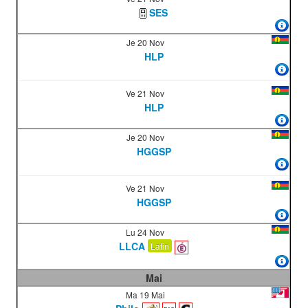
SES
Je 20 Nov
HLP
Ve 21 Nov
HLP
Je 20 Nov
HGGSP
Ve 21 Nov
HGGSP
Lu 24 Nov
LLCA
Latin
Mai
Ma 19 Mai