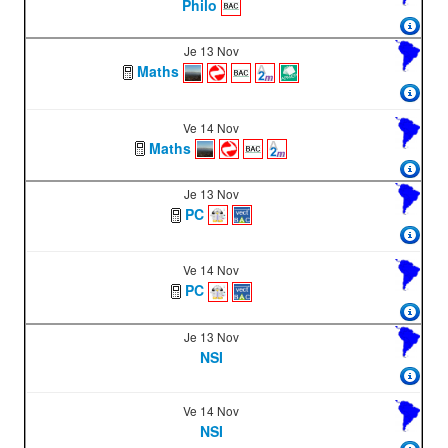
Philo
Je 13 Nov
Maths
Ve 14 Nov
Maths
Je 13 Nov
PC
Ve 14 Nov
PC
Je 13 Nov
NSI
Ve 14 Nov
NSI