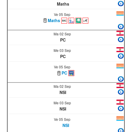
Maths
Ve 05 Sep
Maths
Ma 02 Sep
PC
Me 03 Sep
PC
Ve 05 Sep
PC
Ma 02 Sep
NSI
Me 03 Sep
NSI
Ve 05 Sep
NSI