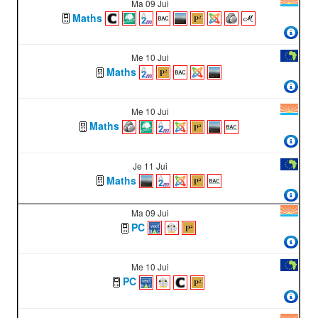
Ma 09 Jui
Maths
Me 10 Jui
Maths
Me 10 Jui
Maths
Je 11 Jui
Maths
Ma 09 Jui
PC
Me 10 Jui
PC