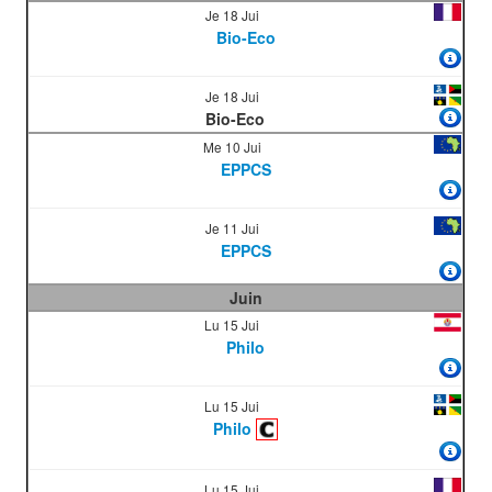
Je 18 Jui
Bio-Eco
Je 18 Jui
Bio-Eco
Me 10 Jui
EPPCS
Je 11 Jui
EPPCS
Juin
Lu 15 Jui
Philo
Lu 15 Jui
Philo
Lu 15 Jui