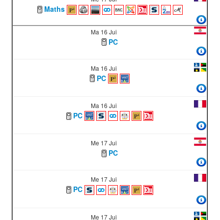
Maths
Ma 16 Jui
PC
Ma 16 Jui
PC
Ma 16 Jui
PC
Me 17 Jui
PC
Me 17 Jui
PC
Me 17 Jui