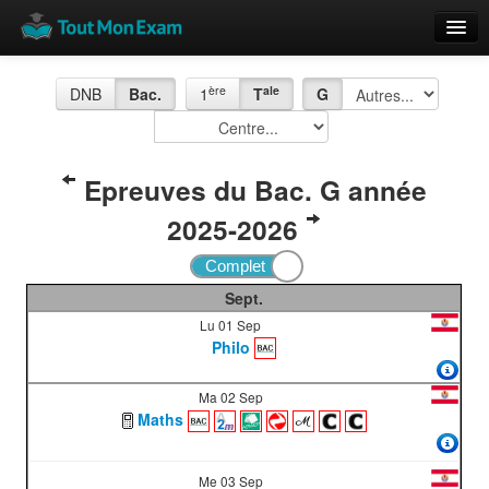
Calendrier
ère
ale
DNB
Bac.
1
T
G
Vue globale
Nouveautés
Epreuves du Bac. G année
Rajouter
2025-2026
Résultats
ECE du Bac
Sept.
Lu 01 Sep
Philo
Ma 02 Sep
Maths
Me 03 Sep