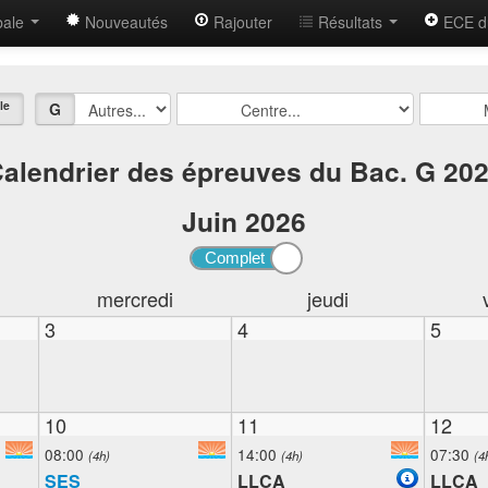
bale
Nouveautés
Rajouter
Résultats
ECE d
le
G
alendrier des épreuves du Bac. G 20
Juin
2026
mercredi
jeudi
3
4
5
10
11
12
08:00
14:00
07:30
(4h)
(4h)
(4
SES
LLCA
LLCA