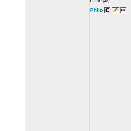
07:30
(4h)
Philo