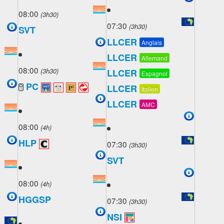
08:00
(3h30)
07:30
(3h30)
SVT
LLCER
Anglais
LLCER
Allemand
08:00
(3h30)
LLCER
Espagnol
PC
LLCER
Italien
LLCER
AMC
08:00
(4h)
HLP
07:30
(3h30)
SVT
08:00
(4h)
HGGSP
07:30
(3h30)
NSI