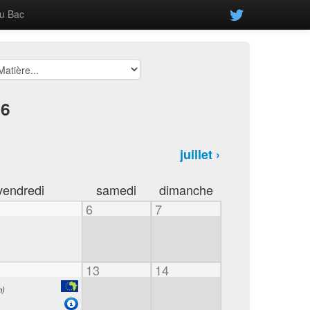
u Bac
26
juillet ›
vendredi
samedi
dimanche
6
7
13
14
h)