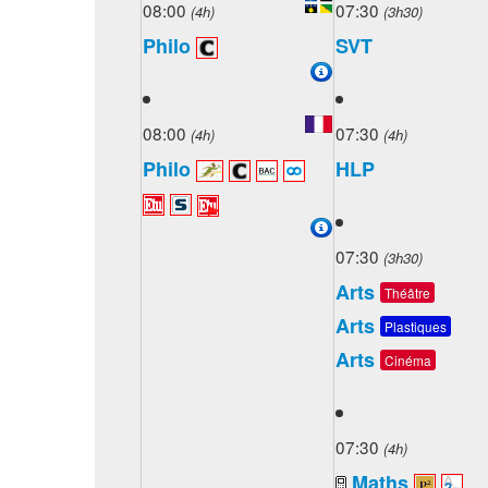
08:00
07:30
(4h)
(3h30)
Philo
SVT
08:00
07:30
(4h)
(4h)
Philo
HLP
07:30
(3h30)
Arts
Théâtre
Arts
Plastiques
Arts
Cinéma
07:30
(4h)
Maths