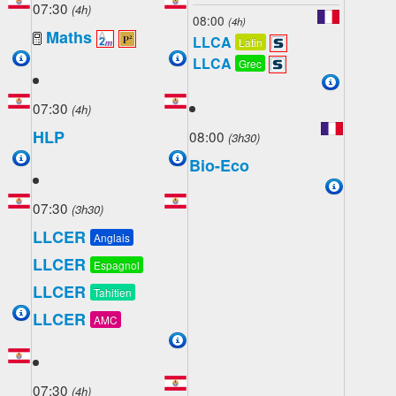
07:30
(4h)
08:00
(4h)
Maths
LLCA
Latin
LLCA
Grec
07:30
(4h)
HLP
08:00
(3h30)
Bio-Eco
07:30
(3h30)
LLCER
Anglais
LLCER
Espagnol
LLCER
Tahitien
LLCER
AMC
07:30
(4h)