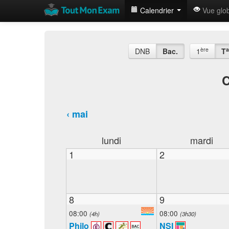
Calendrier
Vue glo
ère
a
DNB
Bac.
1
T
C
‹ mai
lundi
mardi
1
2
8
9
08:00
08:00
(4h)
(3h30)
Philo
NSI