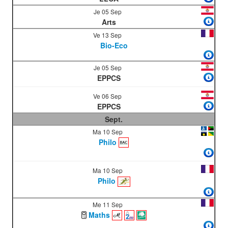
Je 05 Sep
Arts
Ve 13 Sep
Bio-Eco
Je 05 Sep
EPPCS
Ve 06 Sep
EPPCS
Sept.
Ma 10 Sep
Philo
Ma 10 Sep
Philo
Me 11 Sep
Maths