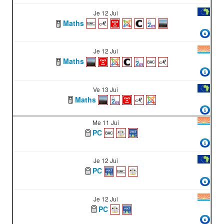
Je 12 Jui
Maths
Je 12 Jui
Maths
Ve 13 Jui
Maths
Me 11 Jui
PC
Je 12 Jui
PC
Je 12 Jui
PC