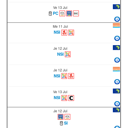
Ve 13 Jui
PC
Me 11 Jui
NSI
Je 12 Jui
NSI
Je 12 Jui
NSI
Ve 13 Jui
NSI
Je 12 Jui
SI