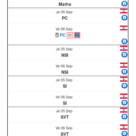
Maths
Je 05 Sep
PC
Ve 06 Sep
PC
Je 05 Sep
NSI
Ve 06 Sep
NSI
Je 05 Sep
SI
Ve 06 Sep
SI
Je 05 Sep
SVT
Ve 06 Sep
SVT