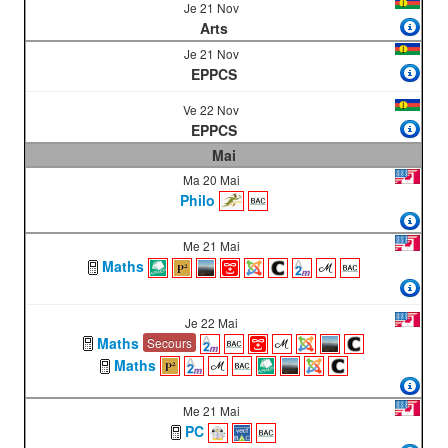
Je 21 Nov
Arts
Je 21 Nov
EPPCS
Ve 22 Nov
EPPCS
Mai
Ma 20 Mai
Philo
Me 21 Mai
Maths
Je 22 Mai
Maths
Secours
Maths
Me 21 Mai
PC