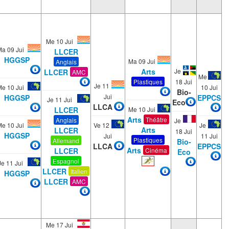
Me 10 Jui
a 09 Jui
LLCER
HGGSP
Ma 09 Jui
Anglais
Arts
Je
LLCER
AMC
Me
Plastiques
18 Jui
Je 11
e 10 Jui
10 Jui
Bio-
Jui
HGGSP
EPPCS
Je 11 Jui
Eco
LLCA
LLCER
Me 10 Jui
Arts
Théâtre
Anglais
Je
e 10 Jui
Ve 12
Je
Arts
LLCER
18 Jui
HGGSP
Jui
11 Jui
Plastiques
Allemand
Bio-
LLCA
EPPCS
Arts
LLCER
Cinéma
Eco
Espagnol
Je 11 Jui
LLCER
Italien
HGGSP
LLCER
AMC
Me 17 Jui