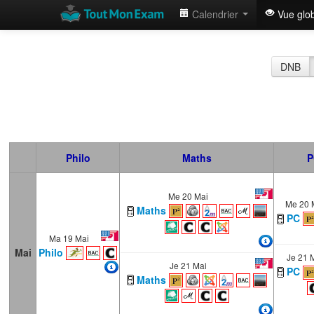
Calendrier
Vue glo
DNB
Philo
Maths
P
Me 20 Mai
Me 20 
Maths
PC
Ma 19 Mai
Mai
Philo
Je 21 
Je 21 Mai
PC
Maths