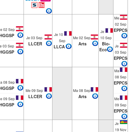
Me
02 Sep
e 02 Sep
EPPCS
Je
Je 10
HGGSP
Je 03 Sep
Me 02 Sep
10 Sep
Sep
LLCER
Arts
Bio-
e 03 Sep
Je
LLCA
Eco
HGGSP
03 Sep
EPPCS
Ma
08 Sep
a 08 Sep
EPPCS
HGGSP
Me 09 Sep
Ma 08 Sep
LLCER
Arts
e 09 Sep
Me
HGGSP
09 Sep
EPPCS
Je
19 Nov