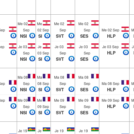
Me 02
Me
Me 02
Me 02
Sep
Sep
02 Sep
Sep
Sep
Me 02 Sep
M
NSI
SI
SVT
SES
HLP
Sep
Je 03
Je
Je 03
Je 03
Je 03 Sep
J
HLP
Sep
03 Sep
Sep
Sep
NSI
SI
SVT
SES
Ma 08
Ma
Ma 08
Ma 08
Sep
Sep
08 Sep
Sep
Sep
Ma 08 Sep
M
NSI
SI
SVT
SES
HLP
Sep
Me 09
Me
Me 09
Me 09
Me 09 Sep
M
HLP
Sep
09 Sep
Sep
Sep
NSI
SI
SVT
SES
Je 19
Je
Je 19
Je 19