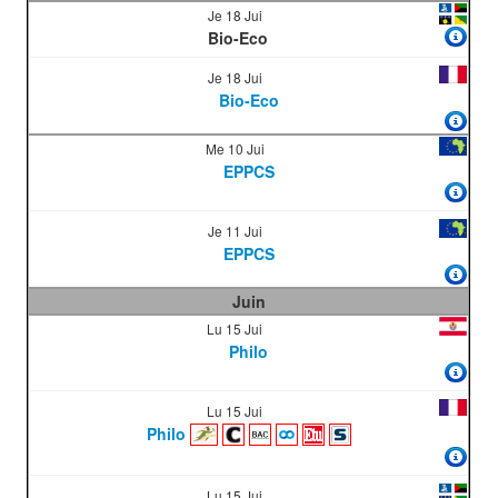
Je 18 Jui
Bio-Eco
Je 18 Jui
Bio-Eco
Me 10 Jui
EPPCS
Je 11 Jui
EPPCS
Juin
Lu 15 Jui
Philo
Lu 15 Jui
Philo
Lu 15 Jui