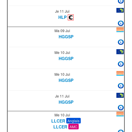
Je 11 Jui
HLP
Ma 09 Jui
HGGSP
Me 10 Jui
HGGSP
Me 10 Jui
HGGSP
Je 11 Jui
HGGSP
Me 10 Jui
LLCER
Anglais
LLCER
AMC