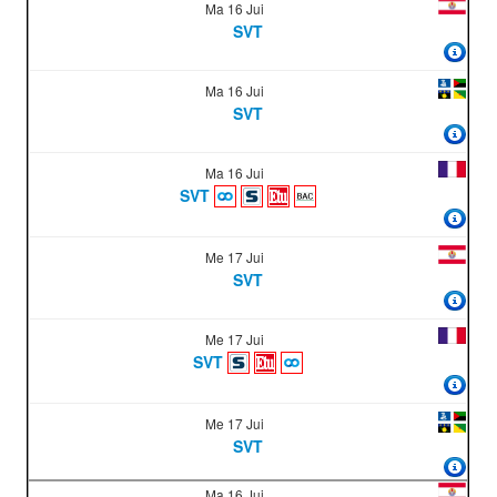
Ma 16 Jui
SVT
Ma 16 Jui
SVT
Ma 16 Jui
SVT
Me 17 Jui
SVT
Me 17 Jui
SVT
Me 17 Jui
SVT
Ma 16 Jui