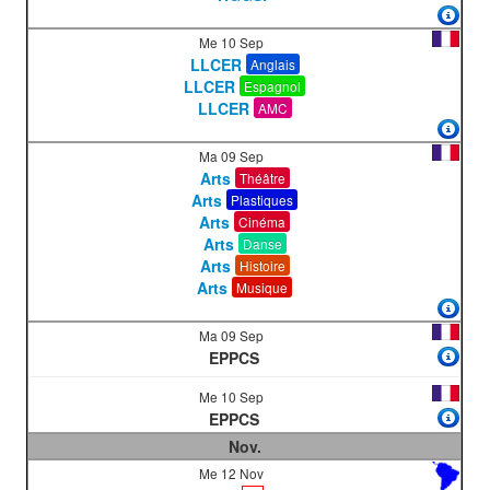
Me 10 Sep
LLCER
Anglais
LLCER
Espagnol
LLCER
AMC
Ma 09 Sep
Arts
Théâtre
Arts
Plastiques
Arts
Cinéma
Arts
Danse
Arts
Histoire
Arts
Musique
Ma 09 Sep
EPPCS
Me 10 Sep
EPPCS
Nov.
Me 12 Nov