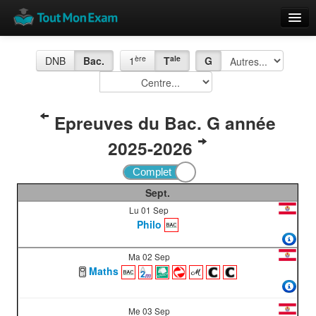
Calendrier
ère
ale
DNB
Bac.
1
T
G
Vue globale
Nouveautés
Epreuves du Bac. G année
Rajouter
2025-2026
Résultats
ECE du Bac
Sept.
Lu 01 Sep
Philo
Ma 02 Sep
Maths
Me 03 Sep