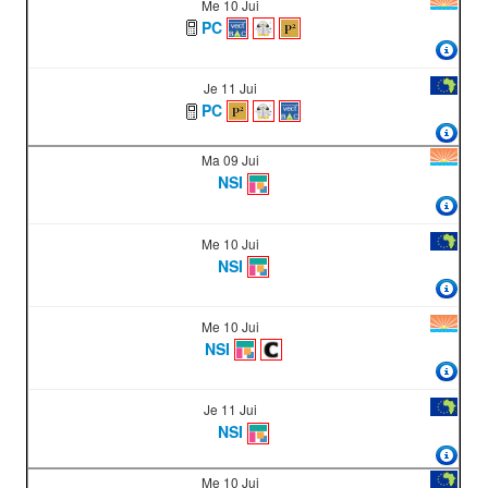
Me 10 Jui
PC
Je 11 Jui
PC
Ma 09 Jui
NSI
Me 10 Jui
NSI
Me 10 Jui
NSI
Je 11 Jui
NSI
Me 10 Jui