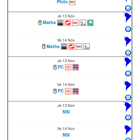
Philo
Je 13 Nov
Maths
Ve 14 Nov
Maths
Je 13 Nov
PC
Ve 14 Nov
PC
Je 13 Nov
NSI
Ve 14 Nov
NSI