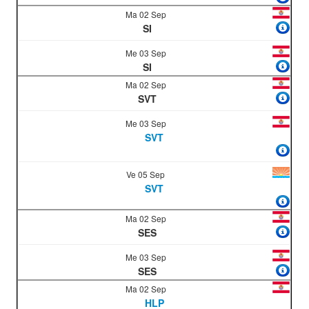
Ma 02 Sep
SI
Me 03 Sep
SI
Ma 02 Sep
SVT
Me 03 Sep
SVT
Ve 05 Sep
SVT
Ma 02 Sep
SES
Me 03 Sep
SES
Ma 02 Sep
HLP