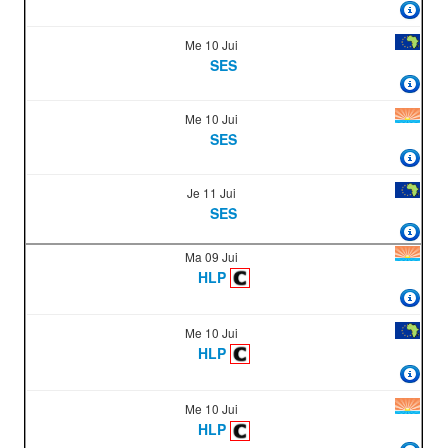
Me 10 Jui
SES
Me 10 Jui
SES
Je 11 Jui
SES
Ma 09 Jui
HLP
Me 10 Jui
HLP
Me 10 Jui
HLP