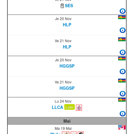
SES
Je 20 Nov
HLP
Ve 21 Nov
HLP
Je 20 Nov
HGGSP
Ve 21 Nov
HGGSP
Lu 24 Nov
LLCA
Latin
Mai
Ma 19 Mai