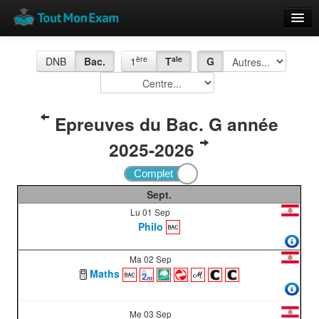
Calendrier
ère
ale
DNB
Bac.
1
T
G
Vue globale
Nouveautés
Epreuves du Bac. G année
Rajouter
2025-2026
Résultats
ECE du Bac
Sept.
Lu 01 Sep
Philo
Ma 02 Sep
Maths
Me 03 Sep