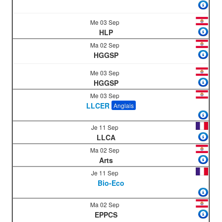
Me 03 Sep
HLP
Ma 02 Sep
HGGSP
Me 03 Sep
HGGSP
Me 03 Sep
LLCER
Anglais
Je 11 Sep
LLCA
Ma 02 Sep
Arts
Je 11 Sep
Bio-Eco
Ma 02 Sep
EPPCS