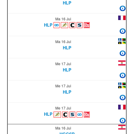
HLP
Ma 16 Jui
HLP
Ma 16 Jui
HLP
Me 17 Jui
HLP
Me 17 Jui
HLP
Me 17 Jui
HLP
Ma 16 Jui
HGGSP