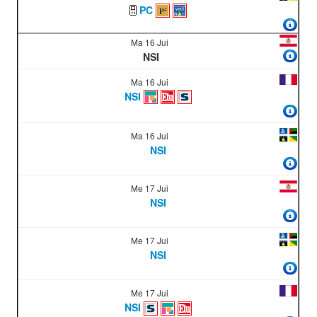
PC
Ma 16 Jui
NSI
Ma 16 Jui
NSI
Ma 16 Jui
NSI
Me 17 Jui
NSI
Me 17 Jui
NSI
Me 17 Jui
NSI