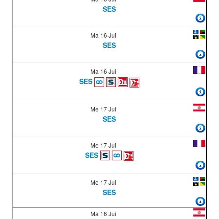
SES
Ma 16 Jui
SES
Ma 16 Jui
SES
Me 17 Jui
SES
Me 17 Jui
SES
Me 17 Jui
SES
Ma 16 Jui