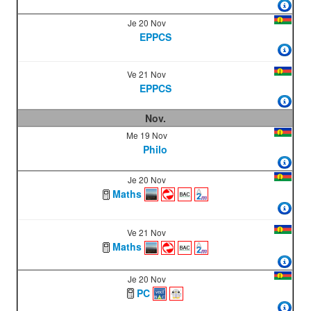
Je 20 Nov
EPPCS
Ve 21 Nov
EPPCS
Nov.
Me 19 Nov
Philo
Je 20 Nov
Maths
Ve 21 Nov
Maths
Je 20 Nov
PC