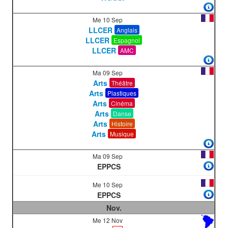
Me 10 Sep
LLCER
Anglais
LLCER
Espagnol
LLCER
AMC
Ma 09 Sep
Arts
Théâtre
Arts
Plastiques
Arts
Cinéma
Arts
Danse
Arts
Histoire
Arts
Musique
Ma 09 Sep
EPPCS
Me 10 Sep
EPPCS
Nov.
Me 12 Nov