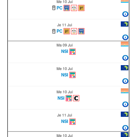
Me 10 Jui
PC
Je 11 Jui
PC
Ma 09 Jui
NSI
Me 10 Jui
NSI
Me 10 Jui
NSI
Je 11 Jui
NSI
Me 10 Jui