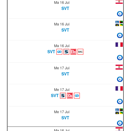
Ma 16 Jui
SVT
Ma 16 Jui
SVT
Ma 16 Jui
SVT
Me 17 Jui
SVT
Me 17 Jui
SVT
Me 17 Jui
SVT
Ma 16 Jui