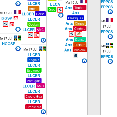
EPPCS
Ma 16 Jui
LLCER
LLCA
EPPCS
Arts
Théâtre
Breton
Grec
Arts
e 17 Jui
LLCER
Corse
HGGSP
Plastiques
LLCER
Me
Arts
Cirque
Occitan
17 Jui
Arts
Cinéma
LLCER
AMC
EPPCS
e 17 Jui
Arts
Danse
HGGSP
Arts
Histoire
Me
Me 17 Jui
Arts
Musique
17 Jui
LLCER
EPPCS
Anglais
LLCER
Espagnol
LLCER
Portugais
LLCER
AMC
LLCER
Créole Gua
LLCER
Créole Ma