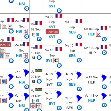
Sep
NSI
SVT
Ma 09
Sep
Ma 09
Sep
Ma 09
Ma
Sep
SVT
Sep
M
Ma 09 Sep
09 Sep
NSI
Secours
SES
HLP
SI
SVT
Sep
Secours
Me 10
Me 10
M
Me
Me 10 Sep
Me 10
Sep
Sep
HLP
10 Sep
NSI
Sep
SES
SI
SVT
Je
Je 13
Je 13
Je 13
Nov
20 Nov
Nov
Je 13 Nov
J
Nov
Nov
SI
NSI
HLP
SVT
SES
Ve
Ve 14
Nov
Ve 14
Ve 14 Nov
V
21 Nov
Ve 14
Nov
HLP
SI
Nov
Nov
SVT
NSI
SES