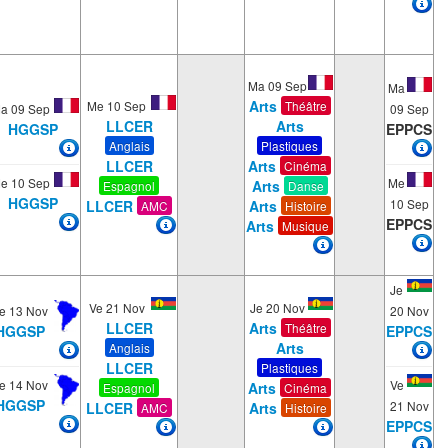
Ma 09 Sep
Ma
Arts
Me 10 Sep
Théâtre
a 09 Sep
09 Sep
LLCER
Arts
HGGSP
EPPCS
Anglais
Plastiques
LLCER
Arts
Cinéma
e 10 Sep
Me
Arts
Espagnol
Danse
HGGSP
10 Sep
LLCER
Arts
AMC
Histoire
EPPCS
Arts
Musique
Je
Ve 21 Nov
Je 20 Nov
e 13 Nov
20 Nov
LLCER
Arts
Théâtre
HGGSP
EPPCS
Arts
Anglais
LLCER
Plastiques
e 14 Nov
Ve
Arts
Espagnol
Cinéma
HGGSP
21 Nov
LLCER
Arts
AMC
Histoire
EPPCS