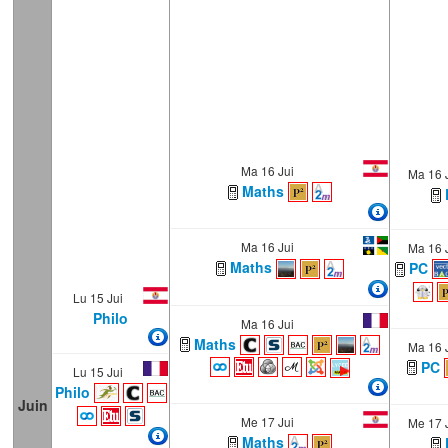
Ma 16 Jui
Ma 16 
Maths
Ma 16 Jui
Ma 16 
Maths
PC
Lu 15 Jui
Philo
Ma 16 Jui
Maths
Ma 16 
PC
Lu 15 Jui
Philo
Juin
Me 17 Jui
Me 17 
Maths