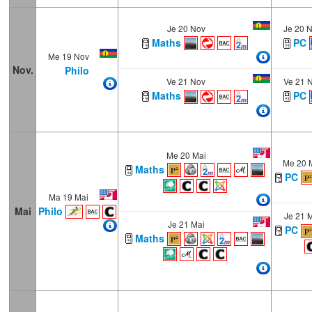
Je 20 Nov
Je 20 
Maths
PC
Me 19 Nov
Nov.
Philo
Ve 21 Nov
Ve 21 
Maths
PC
Me 20 Mai
Me 20 
Maths
PC
Ma 19 Mai
Mai
Philo
Je 21 
Je 21 Mai
PC
Maths