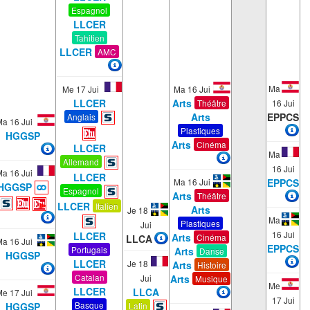
Espagnol
LLCER
Tahitien
LLCER
AMC
Ma
Me 17 Jui
Ma 16 Jui
LLCER
Arts
Théâtre
16 Jui
Arts
EPPCS
Anglais
a 16 Jui
Plastiques
HGGSP
Arts
Cinéma
LLCER
Ma
Allemand
16 Jui
a 16 Jui
LLCER
Ma 16 Jui
EPPCS
HGGSP
Espagnol
Arts
Théâtre
LLCER
Italien
Arts
Je 18
Ma
Plastiques
Jui
16 Jui
LLCER
Arts
Cinéma
LLCA
a 16 Jui
EPPCS
Portugais
Arts
Danse
HGGSP
LLCER
Je 18
Arts
Histoire
Catalan
Jui
Arts
Musique
Me
LLCER
LLCA
e 17 Jui
17 Jui
Basque
HGGSP
Latin