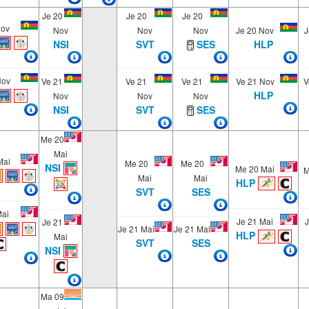
Je 20
Je 20
Je 20
Nov
Nov
Nov
Nov
Je 20 Nov
J
NSI
SVT
SES
HLP
Nov
Ve 21
Ve 21
Ve 21
Ve 21 Nov
V
HLP
Nov
Nov
Nov
NSI
SVT
SES
Me 20
Mai
Mai
Me 20
Me 20
NSI
Me 20 Mai
M
Mai
Mai
HLP
SVT
SES
Mai
J
Je 21 Mai
Je 21
Je 21 Mai
Je 21 Mai
HLP
Mai
SVT
SES
NSI
Ma 09